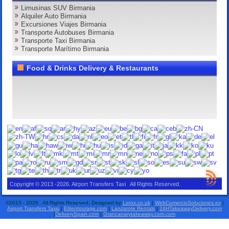
Limusinas SUV Birmania
Alquiler Auto Birmania
Excursiones Viajes Birmania
Transporte Autobuses Birmania
Transporte Taxi Birmania
Transporte Marítimo Birmania
Food & Drinks Delivery & Restaurants
Copyright © 2013 -2026. Airport Transfers Taxi All Rights Reserved.
©2013 - 2026 . All Rights Reserved. Designed by:
Lorox.co.uk
|
WebComercioSoluciones.es
|
Airport Transfers Taxis
|
Elitentourage.com
|
Lanzarote Rentals
|
24HTakeawayDelivery.com
|
DeliverySpain.com
|
Grancanarytakeaway.com.com