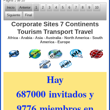
Página 1 de 20
Inicio
Anterior
1
2
3
4
5
6
7
8
9
10
Siguiente
Final
Corporate Sites 7 Continents
Tourism Transport Travel
Africa - Arabia - Asia - Australia - North America - South
America - Europe
Hay
687000 invitados y
9776 miembros en