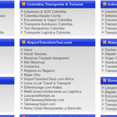
Colombia Transporte & Turismo
Indo
Limusinas & SUV Colombia
Limusin
ses
Colombia Alquiler Coche
Indones
Excursiones & Viajes Colombia
Crucero
Transporte Autobuses Colombia
Transpo
Taxi Aeropuertos Colombia
Transpo
aña
Transporte Logística Colombia
Transpo
AirportTransfersTaxi.com
Mala
Inicio
Coches 
Iniciar Session
Alquile
Reservar Traslado Aeropuerto
Viajes 
Mis Reservas
Autobus
Contactos
Traslad
Registra su Negocio
Transpo
Mapa Sitio
AirportTransfersTaxis.com Africa
Birm
Lorox.co.uk Travel & Transport
Elitentourage.com Arabia
Limusi
WebComercioSoluciones.es Logistica
Alquile
LanzaroteRentals.es
Excursi
24hTakeawayDelivery.com
Transpo
TakeawaySpain.com
Transpo
Reino Unido Restaurantes a Domicilio
Transpo