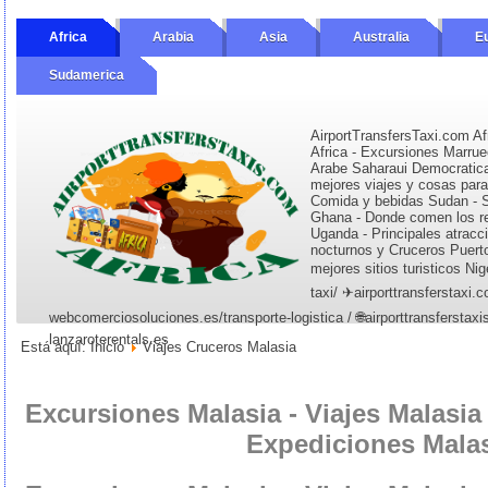
Africa
Arabia
Asia
Australia
E
Sudamerica
AirportTransfersTaxi.com Af
Africa - Excursiones Marrue
Arabe Saharaui Democratica 
mejores viajes y cosas para 
Comida y bebidas Sudan - 
Ghana - Donde comen los re
Uganda - Principales atraccio
nocturnos y Cruceros Puert
mejores sitios turisticos Nig
taxi/ ✈airporttransferstaxi.
webcomerciosoluciones.es/transporte-logistica / 🌐airporttransferstax
lanzaroterentals.es
Está aquí:
Inicio
Viajes Cruceros Malasia
Excursiones Malasia - Viajes Malasia 
Expediciones Mala