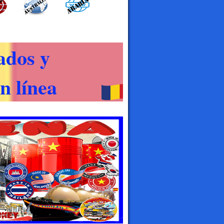
ados y
n línea