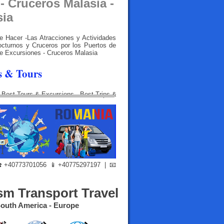
- Cruceros Malasia -
sia
e Hacer -Las Atracciones y Actividades
octurnos y Cruceros por los Puertos de
e Excursiones - Cruceros Malasia
s & Tours
+40773701056 📱+40775297197 | 📧
sm Transport Travel
- South America - Europe