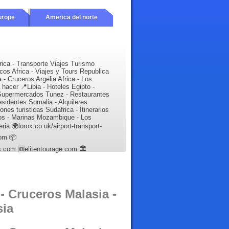
urope
America del norte
rica - Transporte Viajes Turismo
cos Africa - Viajes y Tours Republica
- Cruceros Argelia Africa - Los
hacer 📍Libia - Hoteles Egipto -
Supermercados Tunez - Restaurantes
sidentes Somalia - Alquileres
nes turisticas Sudafrica - Itinerarios
os - Marinas Mozambique - Los
eria 🌍lorox.co.uk/airport-transport-
com 📦
is.com 🆕elitentourage.com 🏛️
- Cruceros Malasia -
sia