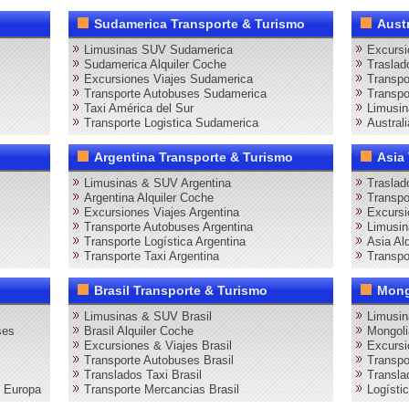
Sudamerica Transporte & Turismo
Aust
Limusinas SUV Sudamerica
Excursi
Sudamerica Alquiler Coche
Traslad
Excursiones Viajes Sudamerica
Transpo
Transporte Autobuses Sudamerica
Transpo
Taxi América del Sur
Limusin
Transporte Logistica Sudamerica
Australi
Argentina Transporte & Turismo
Asia
Limusinas & SUV Argentina
Traslad
Argentina Alquiler Coche
Transpo
Excursiones Viajes Argentina
Excursi
Transporte Autobuses Argentina
Limusi
Transporte Logística Argentina
Asia Al
Transporte Taxi Argentina
Transpo
Brasil Transporte & Turismo
Mong
Limusinas & SUV Brasil
Limusi
ses
Brasil Alquiler Coche
Mongoli
Excursiones & Viajes Brasil
Excursi
Transporte Autobuses Brasil
Transpo
Translados Taxi Brasil
Transla
s Europa
Transporte Mercancias Brasil
Logísti