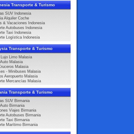
nesia Transporte & Turismo
as SUV Indonesia
ia Alquiler Coche
s & Vacaciones Indonesia
rte Autobuses Indonesia
rte Taxi Indonesia
rte Logística Indonesia
ysia Transporte & Turismo
Lujo Limo Malasia
r Auto Malasia
Cruceros Malasia
es - Minibuses Malasia
os Aeropuerto Malasia
rte Mercancías Malasia
ania Transporte & Turismo
nas SUV Birmania
r Auto Birmania
ones Viajes Birmania
rte Autobuses Birmania
rte Taxi Birmania
rte Marítimo Birmania