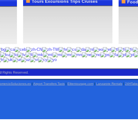
Tours Excursions Trips Cruises
Food
ll Rights Reserved.
mercioSoluciones.es
|
Airport Transfers Taxis
|
Elitentourage.com
|
Lanzarote Rentals
|
24HTake