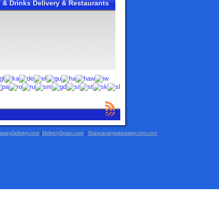
 & Drinks Delivery & Restaurants
awayDelivery.com
|
DeliverySpain.com
|
Grancanarytakeaway.com.com