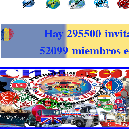
Hay 295500 invit
52099 miembros e