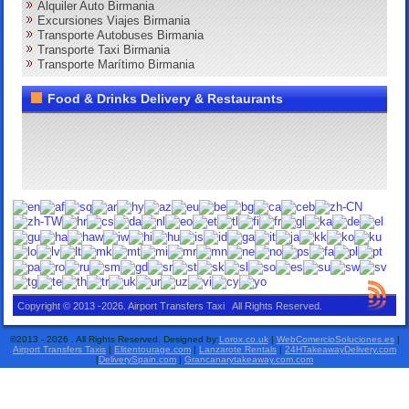
Alquiler Auto Birmania
Excursiones Viajes Birmania
Transporte Autobuses Birmania
Transporte Taxi Birmania
Transporte Marítimo Birmania
Food & Drinks Delivery & Restaurants
Copyright © 2013 -2026. Airport Transfers Taxi All Rights Reserved.
©2013 - 2026 . All Rights Reserved. Designed by:
Lorox.co.uk
|
WebComercioSoluciones.es
|
Airport Transfers Taxis
|
Elitentourage.com
|
Lanzarote Rentals
|
24HTakeawayDelivery.com
|
DeliverySpain.com
|
Grancanarytakeaway.com.com