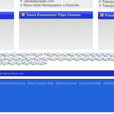
TakeawaySpain.com
Transpo
Reino Unido Restaurantes a Domicilio
Transpo
Tours Excursions Trips Cruises
Food
ll Rights Reserved.
mercioSoluciones.es
|
Airport Transfers Taxis
|
Elitentourage.com
|
Lanzarote Rentals
|
24HTake