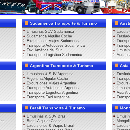
Sudamerica Transporte & Turismo
Aust
Limusinas SUV Sudamerica
Excursi
Sudamerica Alquiler Coche
Traslad
Excursiones Viajes Sudamerica
Transpo
Transporte Autobuses Sudamerica
Transpo
Taxi América del Sur
Limusin
Transporte Logistica Sudamerica
Australi
Argentina Transporte & Turismo
Asia
Limusinas & SUV Argentina
Traslad
Argentina Alquiler Coche
Transpo
Excursiones Viajes Argentina
Excursi
Transporte Autobuses Argentina
Limusi
Transporte Logística Argentina
Asia Al
Transporte Taxi Argentina
Transpo
Brasil Transporte & Turismo
Mong
Limusinas & SUV Brasil
Limusi
ses
Brasil Alquiler Coche
Mongoli
Excursiones & Viajes Brasil
Excursi