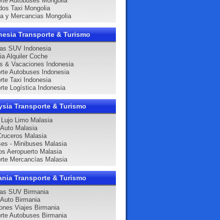
rte Autobuses Mongolia
dos Taxi Mongolia
ca y Mercancias Mongolia
nesia Transporte & Turismo
as SUV Indonesia
ia Alquiler Coche
s & Vacaciones Indonesia
rte Autobuses Indonesia
rte Taxi Indonesia
rte Logística Indonesia
ysia Transporte & Turismo
Lujo Limo Malasia
r Auto Malasia
Cruceros Malasia
es - Minibuses Malasia
os Aeropuerto Malasia
rte Mercancías Malasia
ania Transporte & Turismo
nas SUV Birmania
r Auto Birmania
ones Viajes Birmania
rte Autobuses Birmania