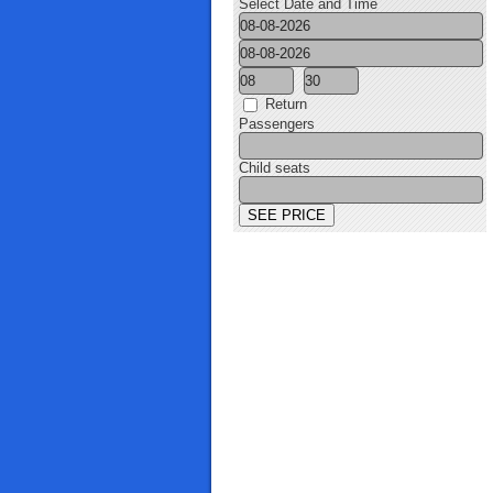
Select Date and Time
Return
Passengers
Child seats