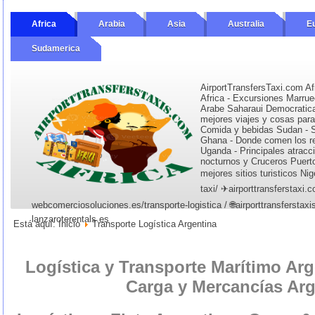
Africa
Arabia
Asia
Australia
E
Sudamerica
AirportTransfersTaxi.com Af
Africa - Excursiones Marrue
Arabe Saharaui Democratica 
mejores viajes y cosas para 
Comida y bebidas Sudan - 
Ghana - Donde comen los re
Uganda - Principales atraccio
nocturnos y Cruceros Puert
mejores sitios turisticos Nig
taxi/ ✈airporttransferstaxi.
webcomerciosoluciones.es/transporte-logistica / 🌐airporttransferstax
lanzaroterentals.es
Está aquí:
Inicio
Transporte Logística Argentina
Logística y Transporte Marítimo Arg
Carga y Mercancías Arg