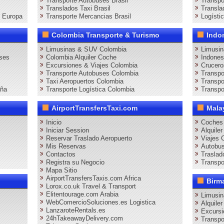
Transporte Autobuses Brasil
Transpo
Translados Taxi Brasil
Transla
s Europa
Transporte Mercancias Brasil
Logísti
Colombia Transporte & Turismo
Indo
Limusinas & SUV Colombia
Limusin
ses
Colombia Alquiler Coche
Indones
Excursiones & Viajes Colombia
Crucero
Transporte Autobuses Colombia
Transpo
Taxi Aeropuertos Colombia
Transpo
aña
Transporte Logística Colombia
Transpo
AirportTransfersTaxi.com
Mala
Inicio
Coches 
Iniciar Session
Alquile
Reservar Traslado Aeropuerto
Viajes 
Mis Reservas
Autobus
Contactos
Traslad
Registra su Negocio
Transpo
Mapa Sitio
AirportTransfersTaxis.com Africa
Birm
Lorox.co.uk Travel & Transport
Elitentourage.com Arabia
Limusi
WebComercioSoluciones.es Logistica
Alquile
LanzaroteRentals.es
Excursi
24hTakeawayDelivery.com
Transpo