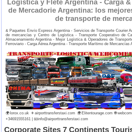
Logística y Flete Argentina - Carga &
de Mercadorie Argentina: los mejore
de transporte de merc
& Paquetes Envío Express Argentina - Servicios de Transporte Courier 
de mercancías y Centro de Logística - Transporte Cooperativo de Car
Almacenamiento Argentina - Mejor Logística & Operadores de Transport
Ferroviario - Carga Aérea Argentina - Transporte Marítimo de Mercancías 
🌍
lorox.co.uk
✈
airporttransferstaxi.com
🌍
Elitentourage.com
🌐
webcome
+34691555161 | 📧
info@airporttransferstaxi.com
Corporate Sites 7 Continents Touri