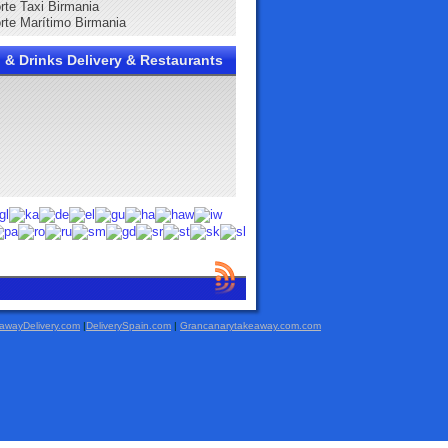
rte Taxi Birmania
rte Marítimo Birmania
 & Drinks Delivery & Restaurants
awayDelivery.com
|
DeliverySpain.com
|
Grancanarytakeaway.com.com