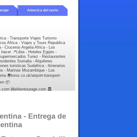
urope
America del norte
rica - Transporte Viajes Turismo
cos Africa - Viajes y Tours Republica
- Cruceros Argelia Africa - Los
hacer 📍Libia - Hoteles Egipto -
Supermercados Tunez - Restaurantes
sidentes Somalia - Alquileres
nes turisticas Sudafrica - Itinerarios
os - Marinas Mozambique - Los
eria 🌍lorox.co.uk/airport-transport-
com 📦
is.com 🆕elitentourage.com 🏛️
entina - Entrega de
entina